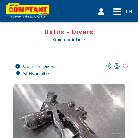
EN
Outils - Divers
Gun a peinture
Outils
>
Divers
St-Hyacinthe