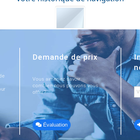
Demande de prix
I
n
de
Vous aimeriez savoir
combien nous pouvons vous
our
offrir?
Évaluation