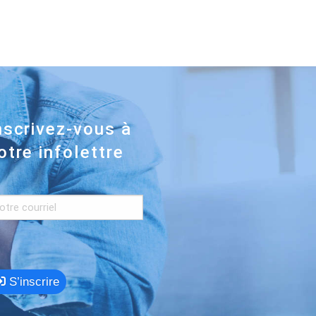
nscrivez-vous à
otre infolettre
S’inscrire