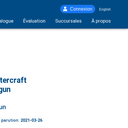
Connexion
English
alogue
Évaluation
Succursales
À propos
ercraft
gun
un
 parution:
2021-03-26