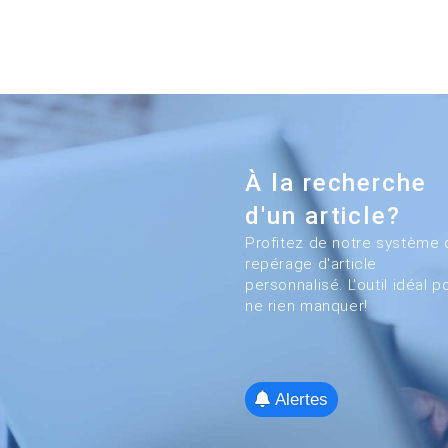
À la recherche
d'un article?
Profitez de notre système 
repérage d'article
personnalisé. L'outil idéal p
ne rien manquer!
Alertes