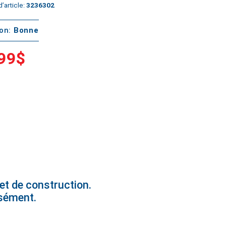
’article:
3236302
ton:
Bonne
99$
et de construction.
isément.