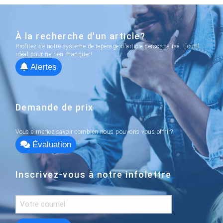
À la recherche d'un article?
Profitez de notre système de repérage d'article personnalisé. L'outil
idéal pour ne rien manquer!
Alertes
Demande de prix
Vous aimeriez savoir combien nous pouvons vous offrir?
Évaluation
Inscrivez-vous à notre infolettre