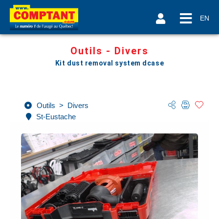
EN
Outils - Divers
Kit dust removal system dcase
Outils
>
Divers
St-Eustache