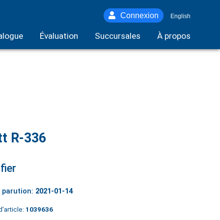
Connexion
English
alogue
Évaluation
Succursales
À propos
tt R-336
fier
 parution:
2021-01-14
’article:
1039636