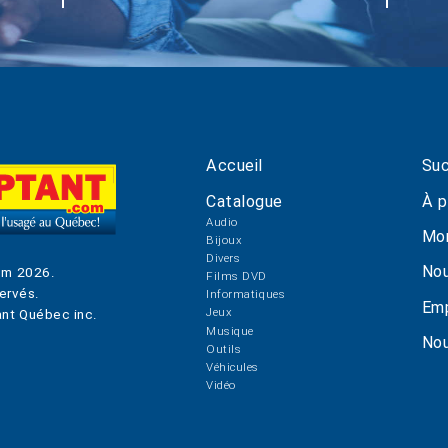
Accueil
Suc
Catalogue
À p
Audio
Mo
Bijoux
Divers
Nou
om
2026
.
Films DVD
ervés.
Informatiques
Emp
Jeux
nt Québec inc.
Musique
Nou
Outils
Véhicules
Vidéo