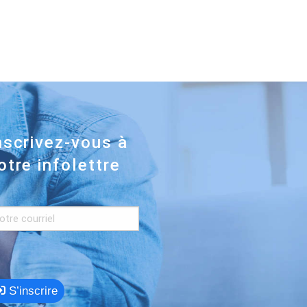
nscrivez-vous à
otre infolettre
S’inscrire