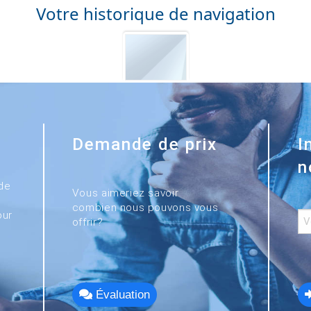
Votre historique de navigation
Demande de prix
I
n
de
Vous aimeriez savoir
combien nous pouvons vous
our
offrir?
Évaluation