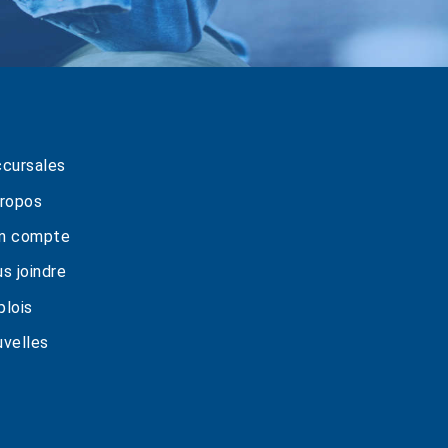
cursales
ropos
n compte
s joindre
lois
velles