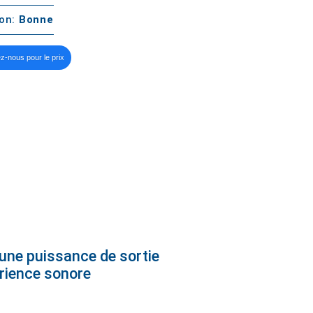
ton:
Bonne
z-nous pour le prix
 une puissance de sortie
érience sonore