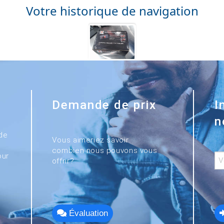
Votre historique de navigation
Demande de prix
I
n
de
Vous aimeriez savoir
combien nous pouvons vous
our
offrir?
Évaluation