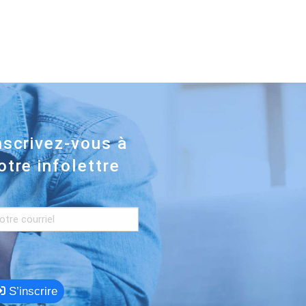
nscrivez-vous à
otre infolettre
S’inscrire