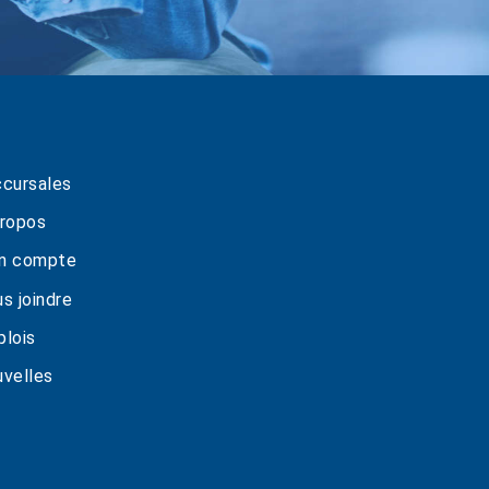
cursales
ropos
n compte
s joindre
lois
velles