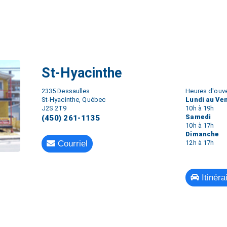
St-Hyacinthe
2335 Dessaulles
Heures d'ouve
St-Hyacinthe, Québec
Lundi au Ve
J2S 2T9
10h à 19h
Samedi
(450) 261-1135
10h à 17h
Dimanche
Courriel
12h à 17h
Itinéra