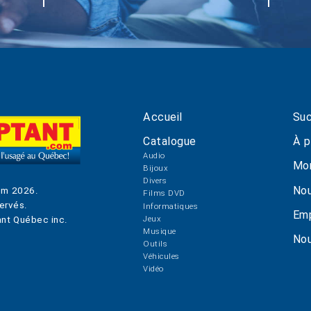
Accueil
Suc
Catalogue
À p
Audio
Mo
Bijoux
Divers
Nou
om
2026
.
Films DVD
ervés.
Informatiques
Emp
Jeux
nt Québec inc.
Musique
Nou
Outils
Véhicules
Vidéo