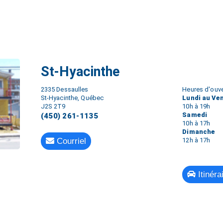
St-Hyacinthe
2335 Dessaulles
Heures d'ouve
St-Hyacinthe, Québec
Lundi au Ve
J2S 2T9
10h à 19h
Samedi
(450) 261-1135
10h à 17h
Dimanche
Courriel
12h à 17h
Itinéra