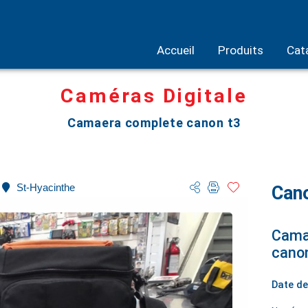
Accueil
Produits
Cat
Caméras Digitale
Camaera complete canon t3
St-Hyacinthe
Cano
Cama
canon
Date de