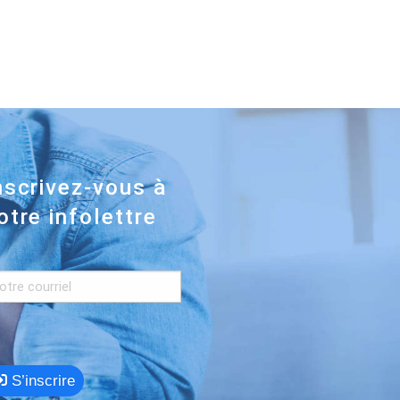
nscrivez-vous à
otre infolettre
S’inscrire