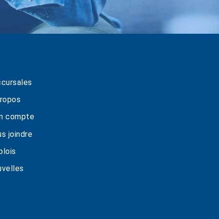
cursales
ropos
n compte
s joindre
lois
velles