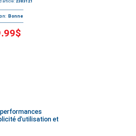
’article:
2383121
ton:
Bonne
.99$
s performances
cité d'utilisation et