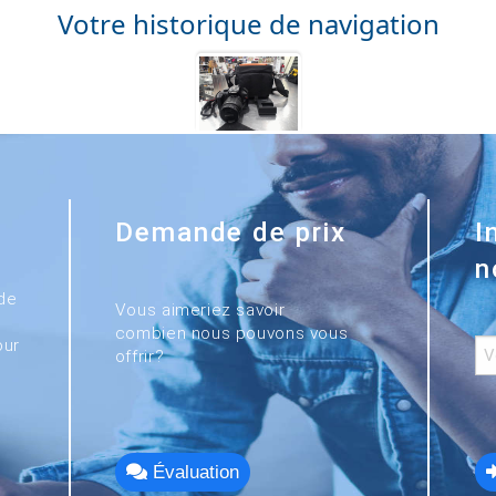
Votre historique de navigation
Demande de prix
I
n
de
Vous aimeriez savoir
combien nous pouvons vous
our
offrir?
Évaluation