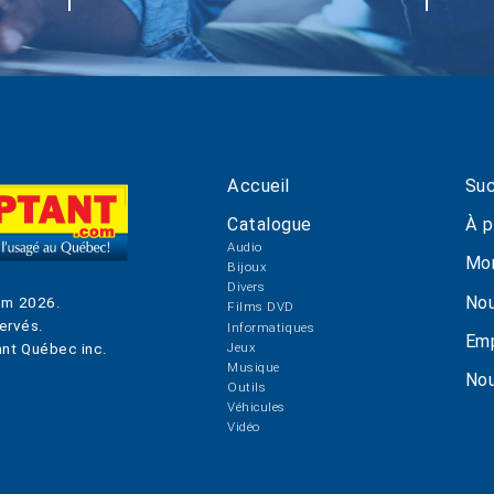
Accueil
Suc
Catalogue
À p
Audio
Mo
Bijoux
Divers
Nou
om
2026
.
Films DVD
ervés.
Informatiques
Emp
Jeux
nt Québec inc.
Musique
Nou
Outils
Véhicules
Vidéo