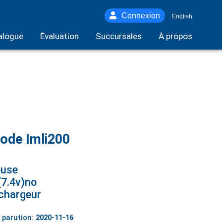
Connexion
English
alogue
Évaluation
Succursales
À propos
ode Imli200
euse
7.4v)no
chargeur
 parution:
2020-11-16