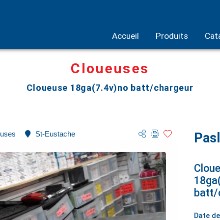
Accueil
Produits
Cat
Cloueuses
Cloueuse 18ga(7.4v)no batt/chargeur
euses
St-Eustache
Pasl
Clou
18ga(
batt/
Date de