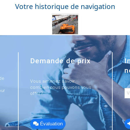
Votre historique de navigation
Demande de prix
I
n
de
Vous aimeriez savoir
combien nous pouvons vous
our
offrir?
Évaluation