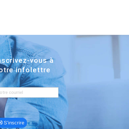
nscrivez-vous à
otre infolettre
S’inscrire