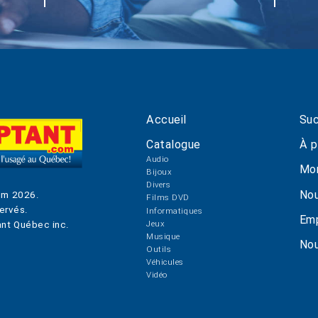
Accueil
Suc
Catalogue
À p
Audio
Mo
Bijoux
Divers
Nou
om
2026
.
Films DVD
ervés.
Informatiques
Emp
Jeux
nt Québec inc.
Musique
Nou
Outils
Véhicules
Vidéo