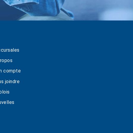
cursales
ropos
n compte
s joindre
lois
velles