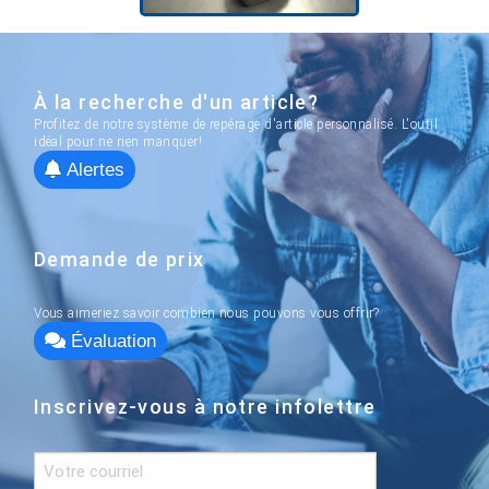
À la recherche d'un article?
Profitez de notre système de repérage d'article personnalisé. L'outil
idéal pour ne rien manquer!
Alertes
Demande de prix
Vous aimeriez savoir combien nous pouvons vous offrir?
Évaluation
Inscrivez-vous à notre infolettre