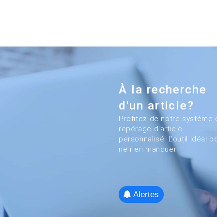
À la recherche
d'un article?
Profitez de notre système 
repérage d'article
personnalisé. L'outil idéal p
ne rien manquer!
Alertes