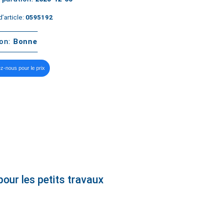
’article:
0595192
ton:
Bonne
z-nous pour le prix
our les petits travaux