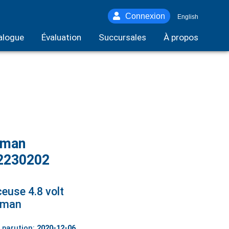
Connexion
English
alogue
Évaluation
Succursales
À propos
fman
2230202
euse 4.8 volt
sman
 parution:
2020-12-06