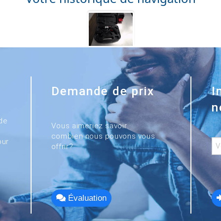
Demande de prix
I
n
de
Vous aimeriez savoir
combien nous pouvons vous
our
offrir?
Évaluation