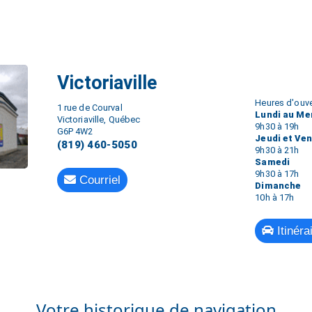
Victoriaville
Heures d'ouve
1 rue de Courval
Lundi au Me
Victoriaville, Québec
9h30 à 19h
G6P 4W2
Jeudi et Ve
(819) 460-5050
9h30 à 21h
Samedi
9h30 à 17h
Courriel
Dimanche
10h à 17h
Itinéra
Votre historique de navigation