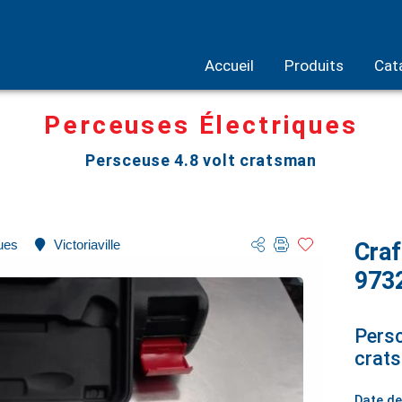
Accueil
Produits
Cat
Perceuses Électriques
Persceuse 4.8 volt cratsman
ues
Victoriaville
Cra
973
Persc
crat
Date de