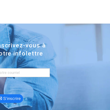
nscrivez-vous à
otre infolettre
S’inscrire