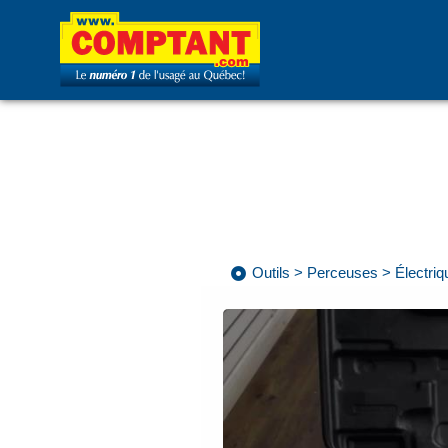
Outils
>
Perceuses
>
Électriq