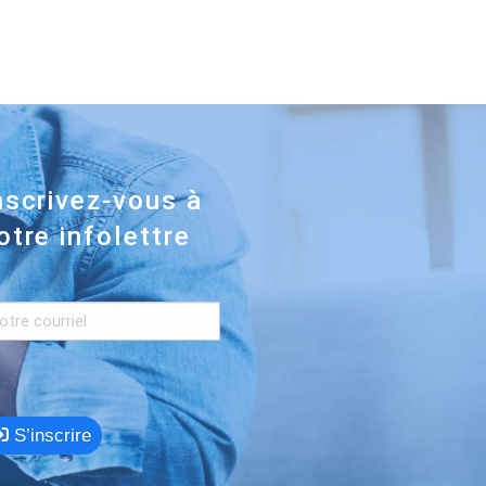
nscrivez-vous à
otre infolettre
S’inscrire