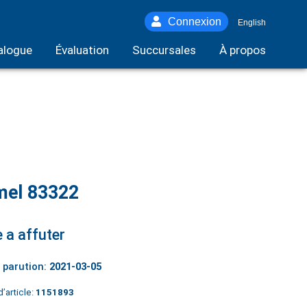
Connexion
English
alogue
Évaluation
Succursales
À propos
mel 83322
e a affuter
 parution:
2021-03-05
’article:
1151893