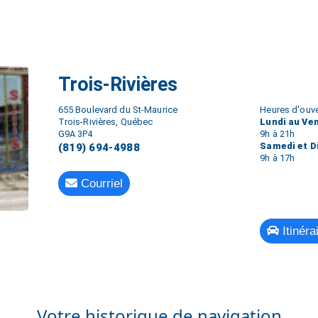
Trois-Rivières
655 Boulevard du St-Maurice
Heures d'ouve
Trois-Rivières, Québec
Lundi au Ve
G9A 3P4
9h à 21h
Samedi et 
(819) 694-4988
9h à 17h
Courriel
Itinéra
Votre historique de navigation