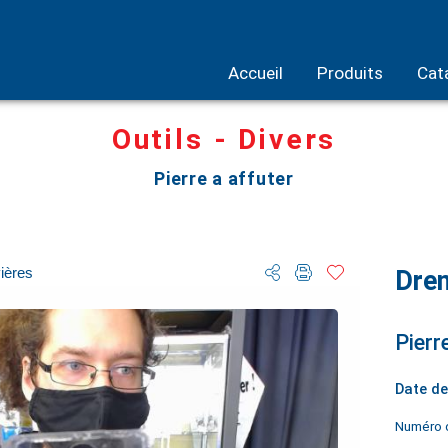
Accueil
Produits
Cat
Outils - Divers
Pierre a affuter
vières
Dre
Pierr
Date de
Numéro d