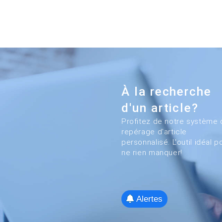
À la recherche
d'un article?
Profitez de notre système 
repérage d'article
personnalisé. L'outil idéal p
ne rien manquer!
Alertes