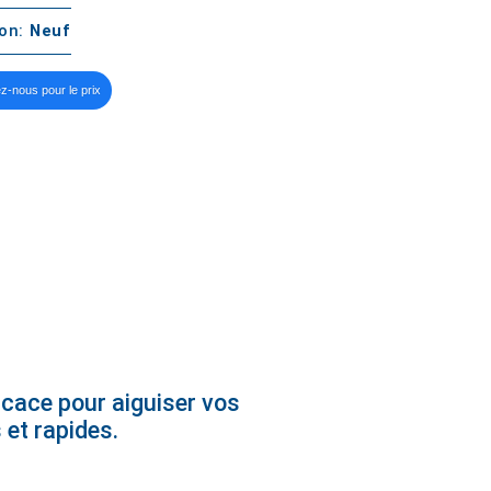
ton:
Neuf
z-nous pour le prix
ficace pour aiguiser vos
s et rapides.