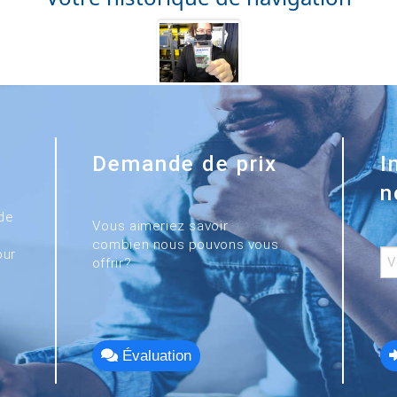
Demande de prix
I
n
de
Vous aimeriez savoir
combien nous pouvons vous
our
offrir?
Évaluation