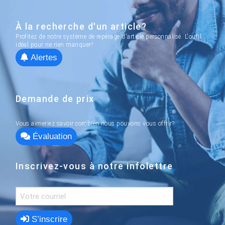
À la recherche d'un article?
Profitez de notre système de repérage d'article personnalisé. L'outil
idéal pour ne rien manquer!
Alertes
Demande de prix
Vous aimeriez savoir combien nous pouvons vous offrir?
Évaluation
Inscrivez-vous à notre infolettre
S’inscrire