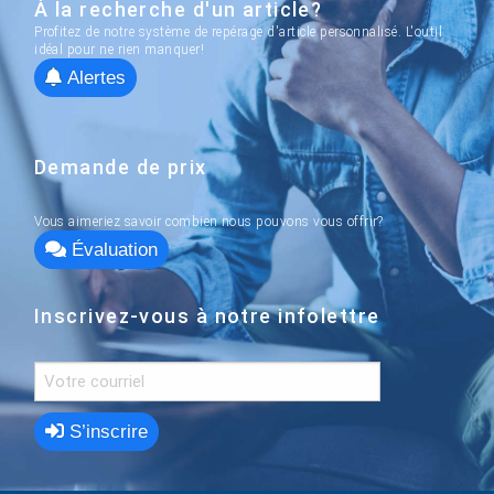
À la recherche d'un article?
Profitez de notre système de repérage d'article personnalisé. L'outil
idéal pour ne rien manquer!
Alertes
Demande de prix
Vous aimeriez savoir combien nous pouvons vous offrir?
Évaluation
Inscrivez-vous à notre infolettre
S’inscrire