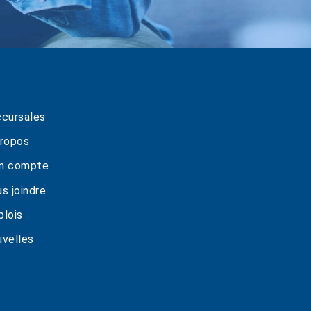
cursales
ropos
n compte
s joindre
lois
velles