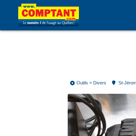
Outils
>
Divers
St-Jéro