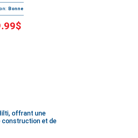
ton:
Bonne
.99$
ilti, offrant une
e construction et de