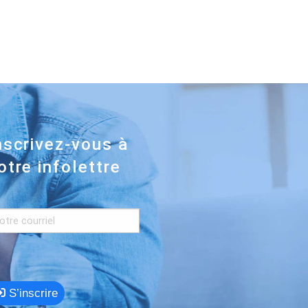
nscrivez-vous à
otre infolettre
S’inscrire