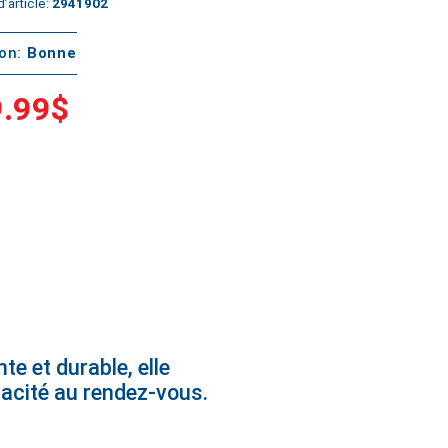
’article:
2941902
ton:
Bonne
.99$
te et durable, elle
cacité au rendez-vous.