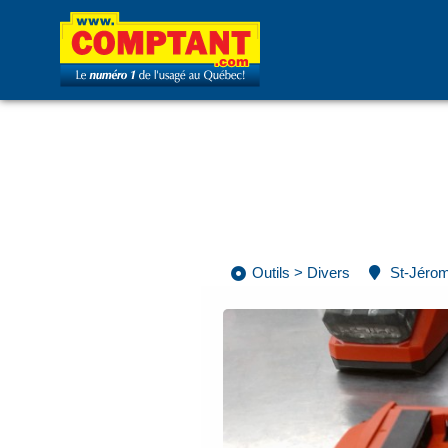
Outils
>
Divers
St-Jéro