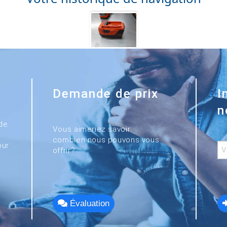
Demande de prix
I
n
de
Vous aimeriez savoir
combien nous pouvons vous
our
offrir?
Évaluation