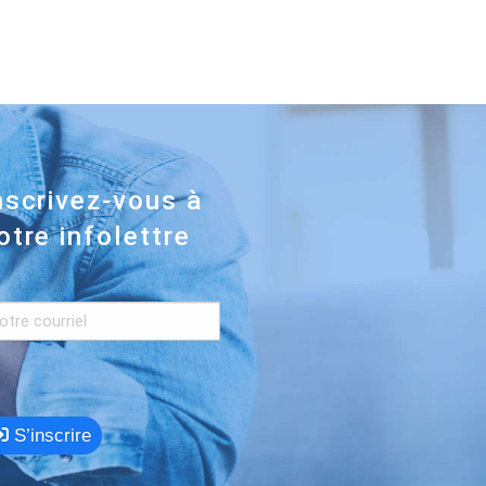
nscrivez-vous à
otre infolettre
S’inscrire