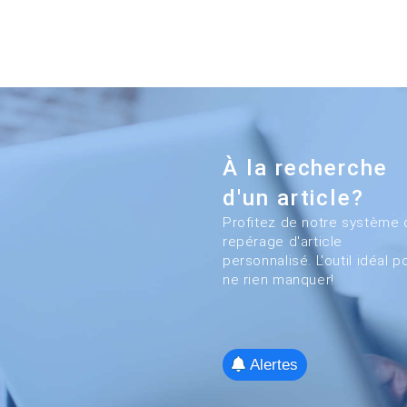
À la recherche
d'un article?
Profitez de notre système 
repérage d'article
personnalisé. L'outil idéal p
ne rien manquer!
Alertes