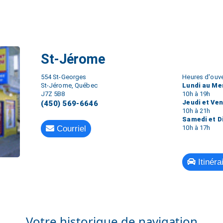
St-Jérome
554 St-Georges
Heures d'ouve
St-Jérome, Québec
Lundi au Me
J7Z 5B8
10h à 19h
Jeudi et Ve
(450) 569-6646
10h à 21h
Samedi et 
Courriel
10h à 17h
Itinéra
Votre historique de navigation