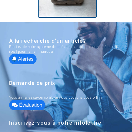
À la recherche d'un article?
Profitez de notre système de repérage d'article personnalisé. L'outil
idéal pour ne rien manquer!
Alertes
Demande de prix
Vous aimeriez savoir combien nous pouvons vous offrir?
Évaluation
Inscrivez-vous à notre infolettre