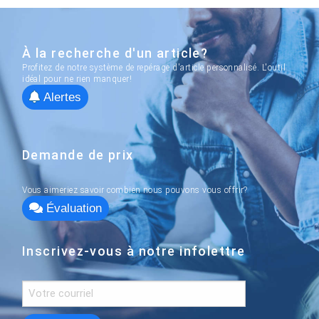
À la recherche d'un article?
Profitez de notre système de repérage d'article personnalisé. L'outil
idéal pour ne rien manquer!
Alertes
Demande de prix
Vous aimeriez savoir combien nous pouvons vous offrir?
Évaluation
Inscrivez-vous à notre infolettre