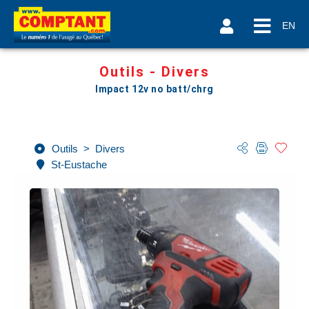
EN
Outils - Divers
Impact 12v no batt/chrg
Outils
>
Divers
St-Eustache