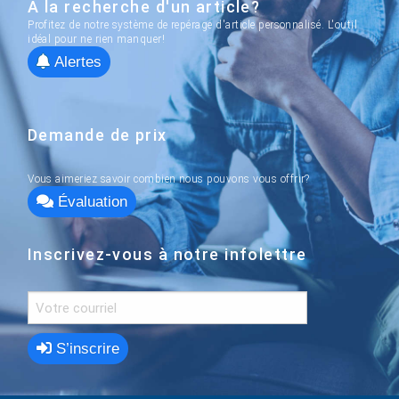
À la recherche d'un article?
Profitez de notre système de repérage d'article personnalisé. L'outil
idéal pour ne rien manquer!
Alertes
Demande de prix
Vous aimeriez savoir combien nous pouvons vous offrir?
Évaluation
Inscrivez-vous à notre infolettre
S’inscrire