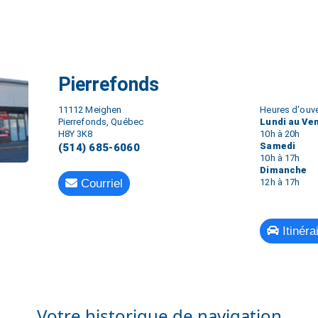
Pierrefonds
11112 Meighen
Heures d'ouve
Pierrefonds, Québec
Lundi au Ve
H8Y 3K8
10h à 20h
Samedi
(514) 685-6060
10h à 17h
Dimanche
Courriel
12h à 17h
Itinéra
Votre historique de navigation