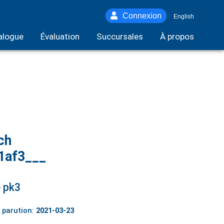
Connexion
English
alogue
Évaluation
Succursales
À propos
ch
1af3___
 pk3
 parution:
2021-03-23