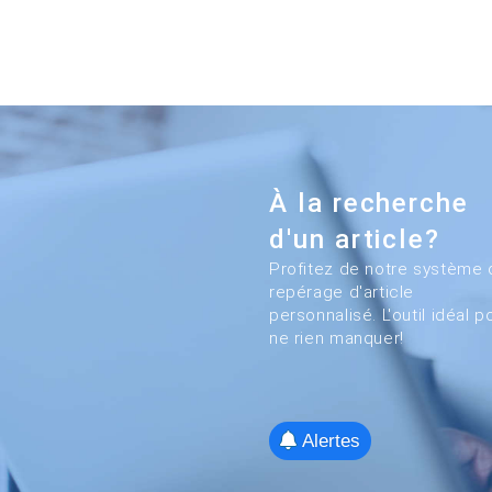
À la recherche
d'un article?
Profitez de notre système 
repérage d'article
personnalisé. L'outil idéal p
ne rien manquer!
Alertes