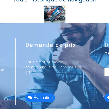
Demande de prix
I
n
de
Vous aimeriez savoir
combien nous pouvons vous
our
offrir?
Évaluation