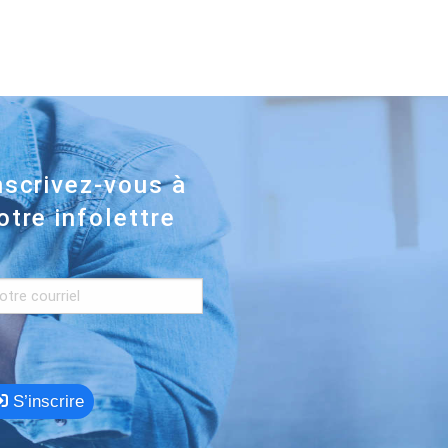
nscrivez-vous à
otre infolettre
S’inscrire