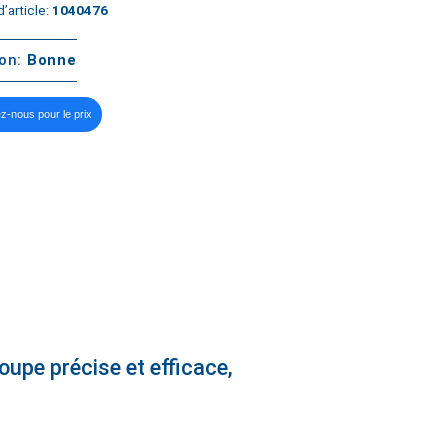
’article:
1040476
ton:
Bonne
z-nous pour le prix
upe précise et efficace,