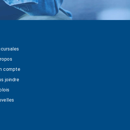
cursales
ropos
n compte
s joindre
lois
velles