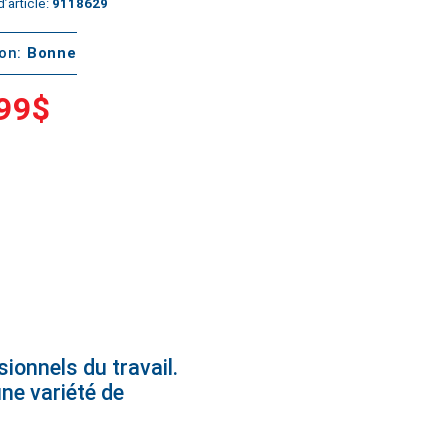
’article:
9118629
ton:
Bonne
99$
ionnels du travail.
une variété de