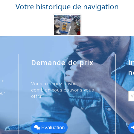
Votre historique de navigation
Demande de prix
I
n
de
Vous aimeriez savoir
combien nous pouvons vous
our
offrir?
Évaluation