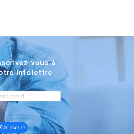
nscrivez-vous à
otre infolettre
S’inscrire