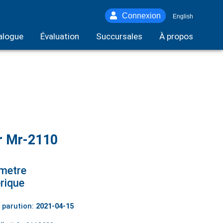
Connexion
English
alogue
Évaluation
Succursales
À propos
r Mr-2110
metre
rique
 parution:
2021-04-15