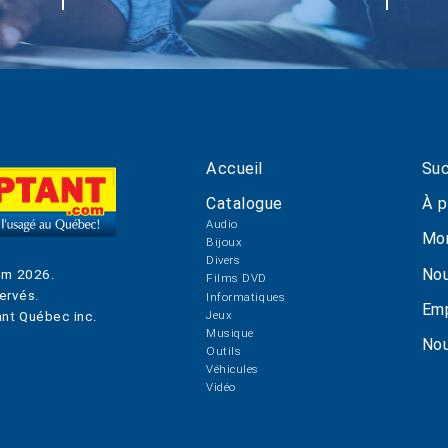
Accueil
Suc
Catalogue
À p
Audio
Mo
Bijoux
Divers
Nou
om
2026
.
Films DVD
ervés.
Informatiques
Emp
Jeux
nt Québec inc.
Musique
Nou
Outils
Véhicules
Vidéo