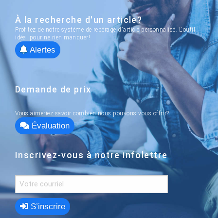
À la recherche d'un article?
Profitez de notre système de repérage d'article personnalisé. L'outil
idéal pour ne rien manquer!
Alertes
Demande de prix
Vous aimeriez savoir combien nous pouvons vous offrir?
Évaluation
Inscrivez-vous à notre infolettre
S’inscrire