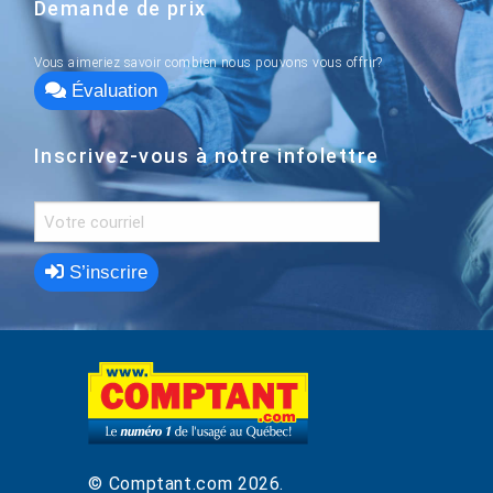
Demande de prix
Vous aimeriez savoir combien nous pouvons vous offrir?
Évaluation
Inscrivez-vous à notre infolettre
S’inscrire
© Comptant.com
2026
.