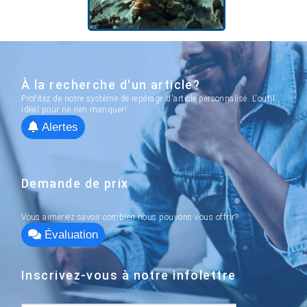
À la recherche d'un article?
Profitez de notre système de repérage d'article personnalisé. L'outil
idéal pour ne rien manquer!
Alertes
Demande de prix
Vous aimeriez savoir combien nous pouvons vous offrir?
Évaluation
Inscrivez-vous à notre infolettre