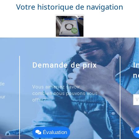
Votre historique de navigation
Demande de prix
I
n
de
Vous aimeriez savoir
combien nous pouvons vous
our
offrir?
Évaluation