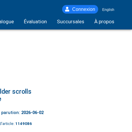
Connexion
English
alogue
Évaluation
Succursales
À propos
lder scrolls
e
 parution:
2026-06-02
’article:
1149086