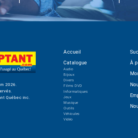
Accueil
Suc
Catalogue
À p
Audio
Mo
Bijoux
Divers
Nou
om
2026
.
Films DVD
ervés.
Informatiques
Emp
Jeux
nt Québec inc.
Musique
Nou
Outils
Véhicules
Vidéo