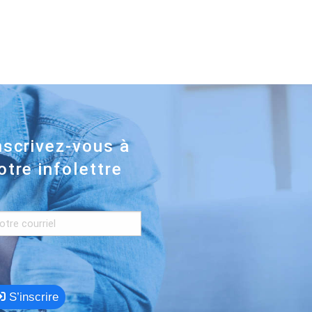
nscrivez-vous à
otre infolettre
S’inscrire