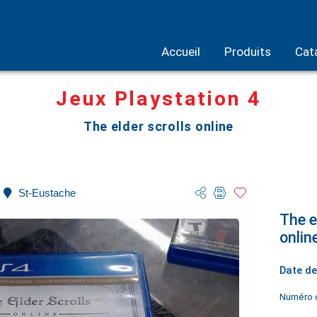
Accueil
Produits
Cat
Jeux Playstation 4
The elder scrolls online
St-Eustache
The e
onlin
Date de
Numéro d