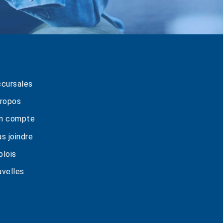
cursales
ropos
n compte
s joindre
lois
velles