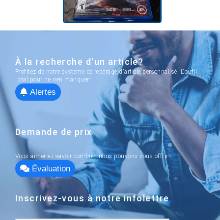
À la recherche d'un article?
Profitez de notre système de repérage d'article personnalisé. L'outil
idéal pour ne rien manquer!
Alertes
Demande de prix
Vous aimeriez savoir combien nous pouvons vous offrir?
Évaluation
Inscrivez-vous à notre infolettre