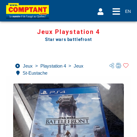
EN
Jeux Playstation 4
Star wars battlefront
Jeux
>
Playstation 4
>
Jeux
St-Eustache