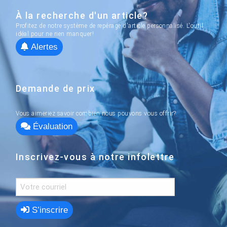
À la recherche d'un article?
Profitez de notre système de repérage d'article personnalisé. L'outil
idéal pour ne rien manquer!
Alertes
Demande de prix
Vous aimeriez savoir combien nous pouvons vous offrir?
Évaluation
Inscrivez-vous à notre infolettre
S’inscrire