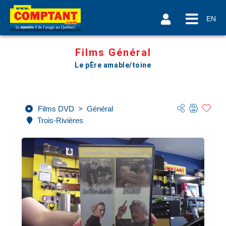
EN
Films Général
Le pÈre amable/toine
Films DVD
>
Général
Trois-Rivières