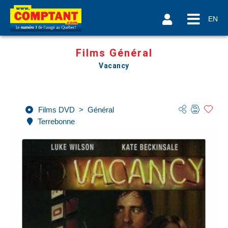
EN
Films Général
Vacancy
Films DVD
>
Général
Terrebonne