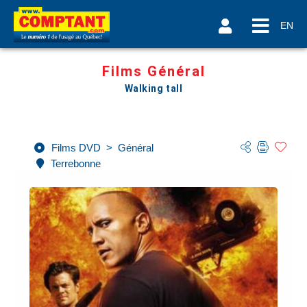
EN
Films Général
Walking tall
Films DVD
>
Général
Terrebonne