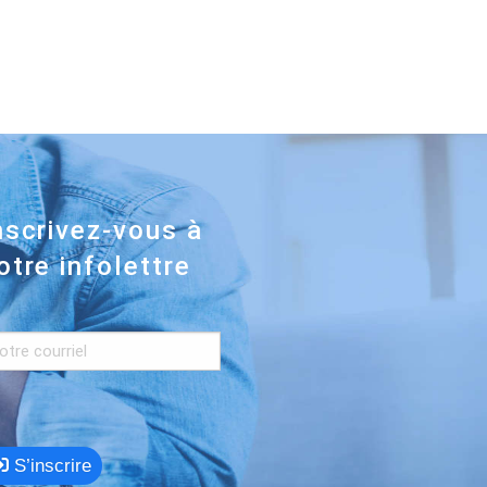
nscrivez-vous à
otre infolettre
S’inscrire