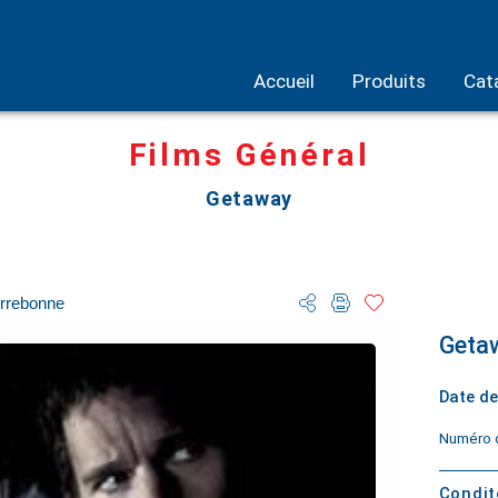
Accueil
Produits
Cat
Films Général
Getaway
rrebonne
Geta
Date de
Numéro d
Condi