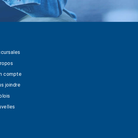
cursales
ropos
n compte
s joindre
lois
velles