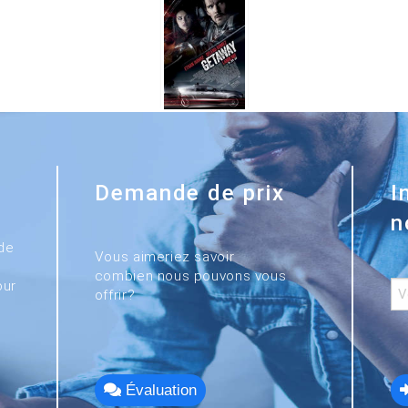
Demande de prix
I
n
de
Vous aimeriez savoir
combien nous pouvons vous
our
offrir?
Évaluation