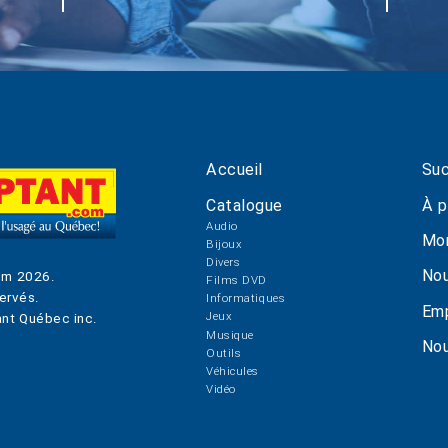
Accueil
Suc
Catalogue
À p
Audio
Mo
Bijoux
Divers
Nou
om
2026
.
Films DVD
ervés.
Informatiques
Emp
Jeux
nt Québec inc.
Musique
Nou
Outils
Véhicules
Vidéo