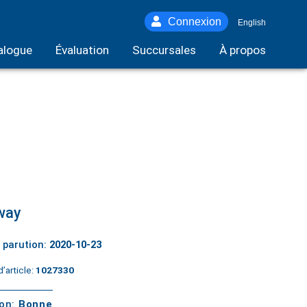
Connexion
English
alogue
Évaluation
Succursales
À propos
way
 parution:
2020-10-23
’article:
1027330
ton:
Bonne