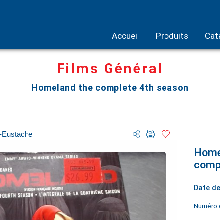
Accueil
Produits
Cat
Films Général
Homeland the complete 4th season
-Eustache
Home
compl
Date de
Numéro d