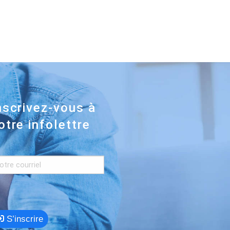
nscrivez-vous à
otre infolettre
S’inscrire