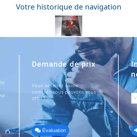
Votre historique de navigation
Demande de prix
I
n
de
Vous aimeriez savoir
combien nous pouvons vous
our
offrir?
Évaluation