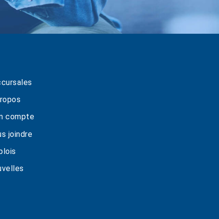
cursales
ropos
n compte
s joindre
lois
velles