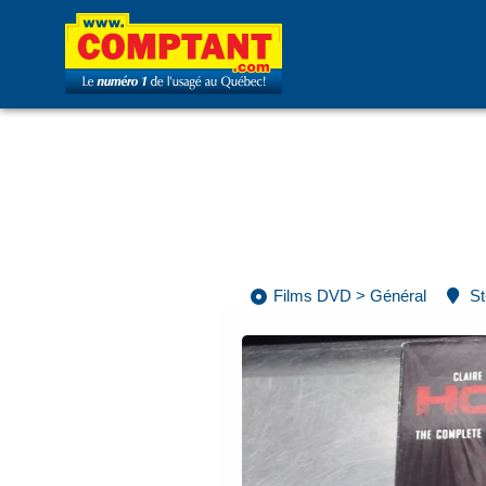
Films DVD
>
Général
St