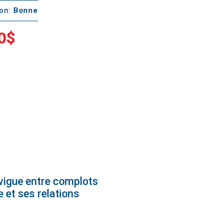
ton:
Bonne
0$
avigue entre complots
e et ses relations