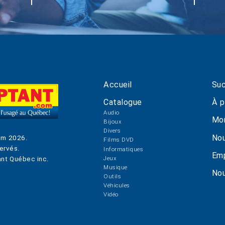
Accueil
Suc
Catalogue
À p
Audio
Mo
Bijoux
Divers
Nou
om
2026
.
Films DVD
ervés.
Informatiques
Emp
Jeux
nt Québec inc.
Musique
Nou
Outils
Véhicules
Vidéo