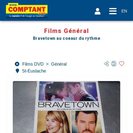
EN
Films Général
Bravetown au coeaur du rythme
Films DVD
>
Général
St-Eustache