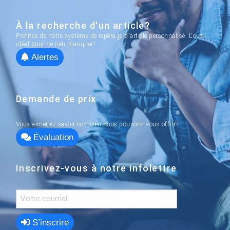
À la recherche d'un article?
Profitez de notre système de repérage d'article personnalisé. L'outil
idéal pour ne rien manquer!
Alertes
Demande de prix
Vous aimeriez savoir combien nous pouvons vous offrir?
Évaluation
Inscrivez-vous à notre infolettre
S’inscrire