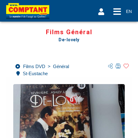
EN
Films Général
De-lovely
Films DVD
>
Général
St-Eustache