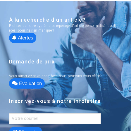
À la recherche d'un article?
Profitez de notre système de repérage d'article personnalisé. L'outil
idéal pour ne rien manquer!
Alertes
Demande de prix
Vous aimeriez savoir combien nous pouvons vous offrir?
Évaluation
Inscrivez-vous à notre infolettre