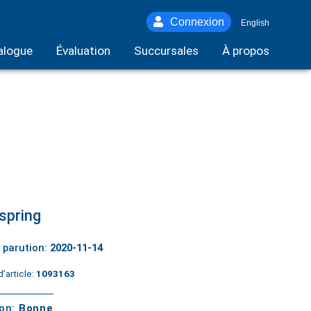
Connexion
English
alogue
Évaluation
Succursales
À propos
spring
 parution:
2020-11-14
’article:
1093163
ton:
Bonne