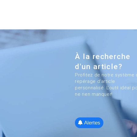
À la recherche
d'un article?
Profitez de notre système 
repérage d'article
personnalisé. L'outil idéal p
ne rien manquer!
Alertes