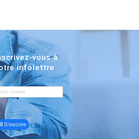
nscrivez-vous à
otre infolettre
S’inscrire