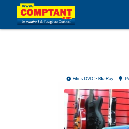
Films DVD
>
Blu-Ray
P