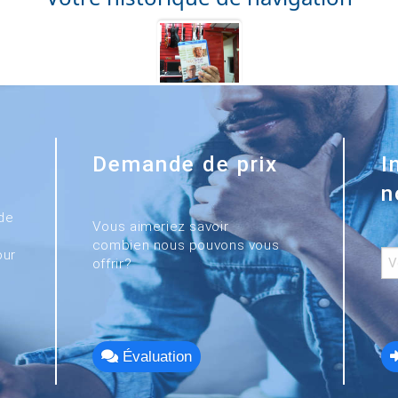
Demande de prix
I
n
de
Vous aimeriez savoir
combien nous pouvons vous
our
offrir?
Évaluation