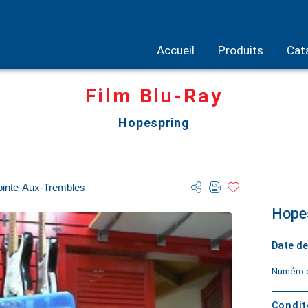
Accueil
Produits
Cat
Film Blu-Ray
Hopespring
ointe-Aux-Trembles
Hope
Date de
Numéro d
Condi