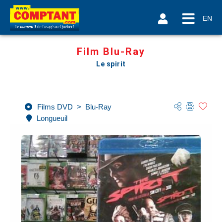
EN
Film Blu-Ray
Le spirit
Films DVD
>
Blu-Ray
Longueuil