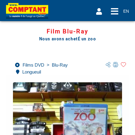
EN
Film Blu-Ray
Nous avons achetÉ un zoo
Films DVD
>
Blu-Ray
Longueuil