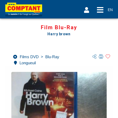
EN
Film Blu-Ray
Harry brown
Films DVD
>
Blu-Ray
Longueuil