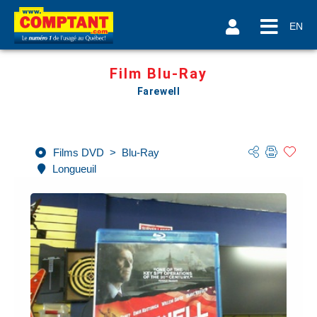
EN
Film Blu-Ray
Farewell
Films DVD
>
Blu-Ray
Longueuil