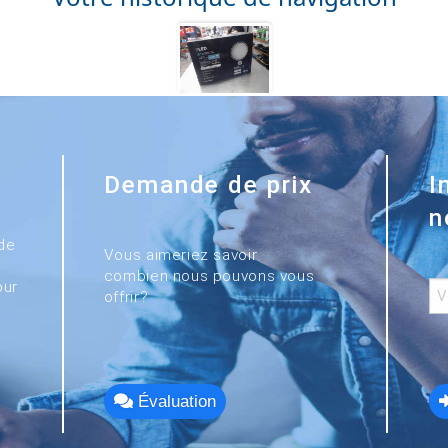
Demande de prix
I
n
de
Vous aimeriez savoir
combien nous pouvons vous
our
offrir?
Évaluation