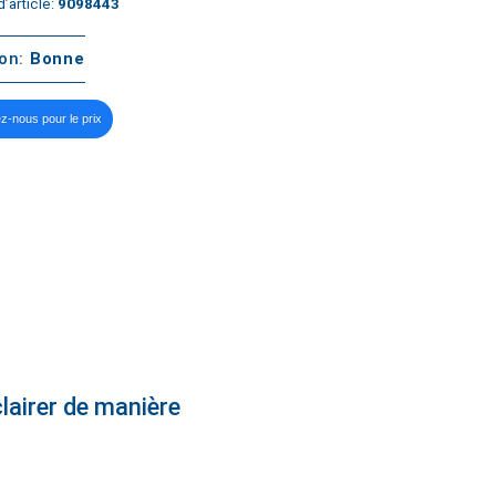
’article:
9098443
ton:
Bonne
z-nous pour le prix
lairer de manière