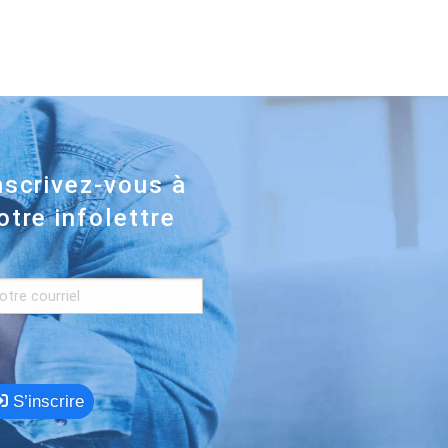
nscrivez-vous à
otre infolettre
S’inscrire