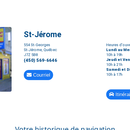
St-Jérome
554 St-Georges
Heures d'ouve
St-Jérome, Québec
Lundi au Me
J7Z 5B8
10h à 19h
Jeudi et Ve
(450) 569-6646
10h à 21h
Samedi et 
Courriel
10h à 17h
Itinéra
Votre historique de navigation