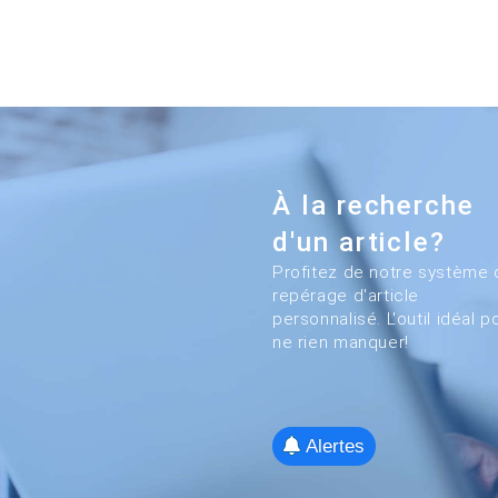
À la recherche
d'un article?
Profitez de notre système 
repérage d'article
personnalisé. L'outil idéal p
ne rien manquer!
Alertes