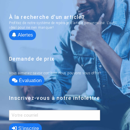
À la recherche d'un article?
Profitez de notre système de repérage d'article personnalisé. L'outil
idéal pour ne rien manquer!
Alertes
Demande de prix
Vous aimeriez savoir combien nous pouvons vous offrir?
Évaluation
Inscrivez-vous à notre infolettre
S’inscrire