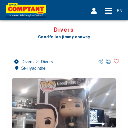
EN
Divers
Goodfellas jimmy conway
Divers
>
Divers
St-Hyacinthe