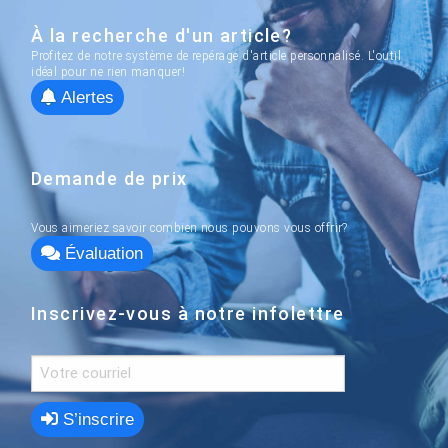
À la recherche d'un article?
Profitez de notre système de repérage d'article personnalisé. L'outil
idéal pour ne rien manquer!
Alertes
Demande de prix
Vous aimeriez savoir combien nous pouvons vous offrir?
Évaluation
Inscrivez-vous à notre infolettre
S’inscrire