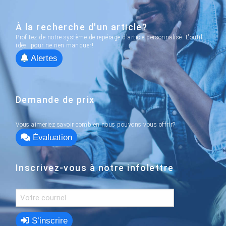
À la recherche d'un article?
Profitez de notre système de repérage d'article personnalisé. L'outil
idéal pour ne rien manquer!
Alertes
Demande de prix
Vous aimeriez savoir combien nous pouvons vous offrir?
Évaluation
Inscrivez-vous à notre infolettre
S’inscrire