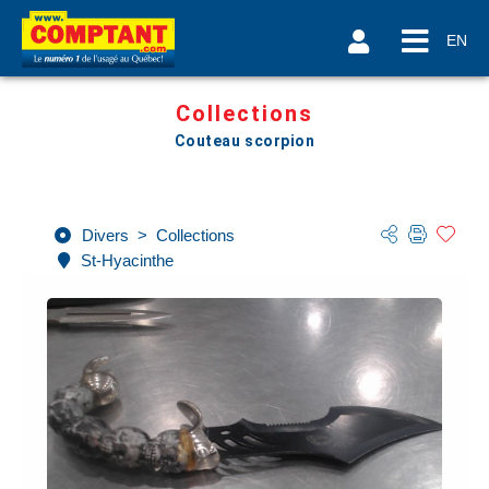
EN
Collections
Couteau scorpion
Divers
>
Collections
St-Hyacinthe