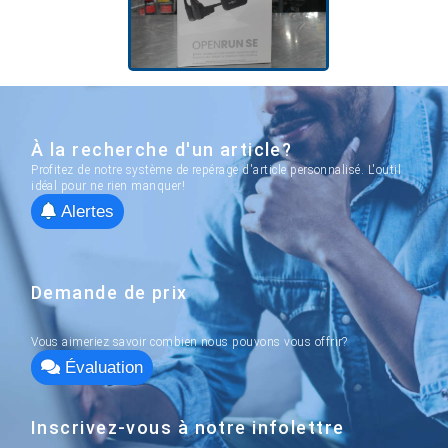
À la recherche d'un article?
Profitez de notre système de repérage d'article personnalisé. L'outil
idéal pour ne rien manquer!
Alertes
Demande de prix
Vous aimeriez savoir combien nous pouvons vous offrir?
Évaluation
Inscrivez-vous à notre infolettre