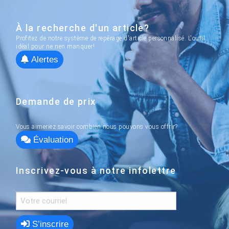
À la recherche d'un article?
Profitez de notre système de repérage d'article personnalisé. L'outil
idéal pour ne rien manquer!
Alertes
Demande de prix
Vous aimeriez savoir combien nous pouvons vous offrir?
Évaluation
Inscrivez-vous à notre infolettre
S’inscrire