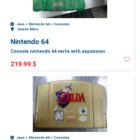
Jeux >
Nintendo 64 >
Consoles
Queen Mary
Nintendo 64
Console nintendo 64 verte with expansion
219.99 $
Jeux >
Nintendo 64 >
Consoles