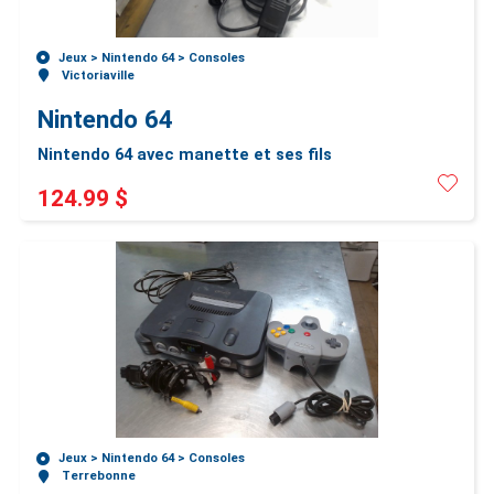
Jeux >
Nintendo 64 >
Consoles
Victoriaville
Nintendo 64
Nintendo 64 avec manette et ses fils
124.99 $
Jeux >
Nintendo 64 >
Consoles
Terrebonne