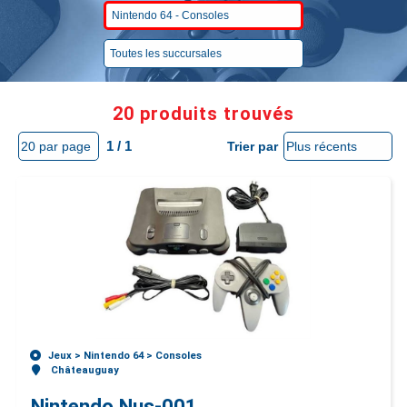
20 produits trouvés
1 / 1
Trier par
Jeux >
Nintendo 64 >
Consoles
Châteauguay
Nintendo Nus-001