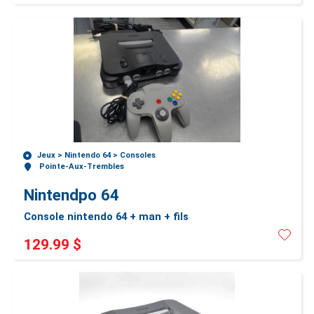
Jeux >
Nintendo 64 >
Consoles
Pointe-Aux-Trembles
Nintendpo 64
Console nintendo 64 + man + fils
129.99 $