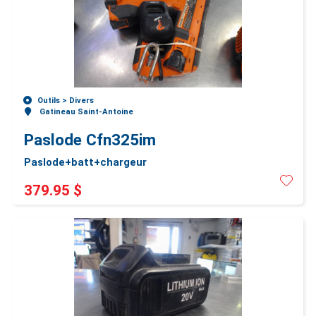
Outils >
Divers
Gatineau Saint-Antoine
Paslode Cfn325im
Paslode+batt+chargeur
379.95 $