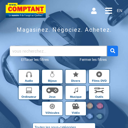
EN
Magasinez. Négociez. Achetez.
Effacer les filtres
Fermer les filtres
Audio
Bijoux
Divers
Films DVD
Ordinateur
Jeux
Musique
Outils
Véhicules
Vidéo