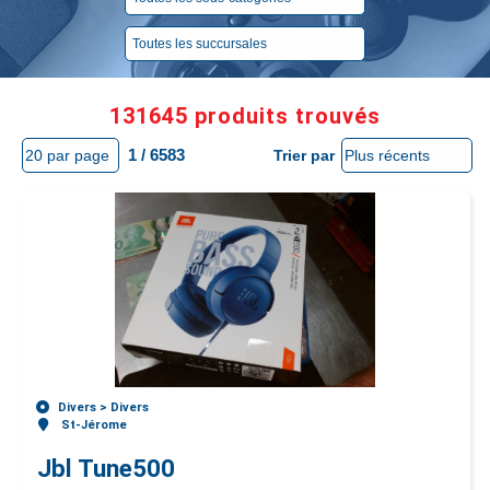
131645 produits trouvés
1 / 6583
Trier par
Divers >
Divers
St-Jérome
Jbl Tune500