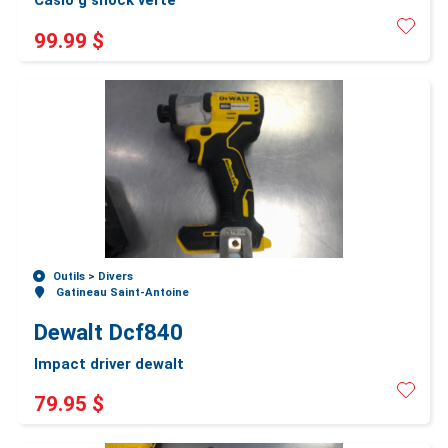
Casio g shock verte
99.99 $
Outils >
Divers
Gatineau Saint-Antoine
Dewalt Dcf840
Impact driver dewalt
79.95 $