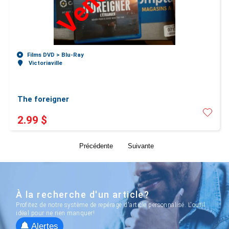
Vendu!
Films DVD >
Blu-Ray
Victoriaville
The foreigner
2.99 $
Précédente
Suivante
À la recherche d'un article?
Profitez de notre système de repérage d'article personnalisé. L'outil
idéal pour ne rien manquer!
Alertes