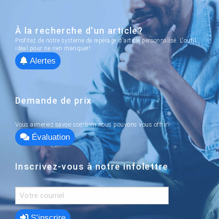
À la recherche d'un article?
Profitez de notre système de repérage d'article personnalisé. L'outil
idéal pour ne rien manquer!
Alertes
Demande de prix
Vous aimeriez savoir combien nous pouvons vous offrir?
Évaluation
Inscrivez-vous à notre infolettre
S’inscrire