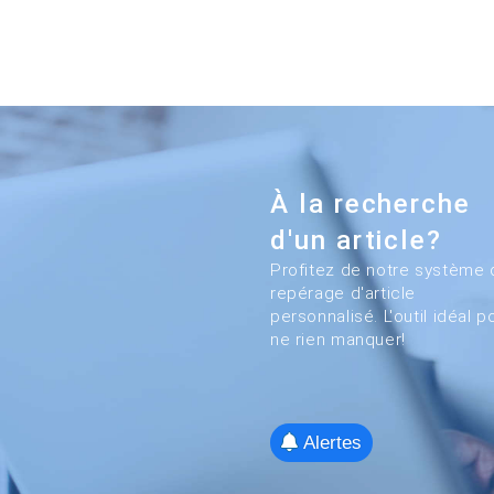
À la recherche
d'un article?
Profitez de notre système 
repérage d'article
personnalisé. L'outil idéal p
ne rien manquer!
Alertes