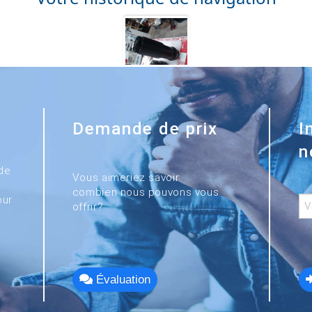
Demande de prix
I
n
de
Vous aimeriez savoir
combien nous pouvons vous
our
offrir?
Évaluation