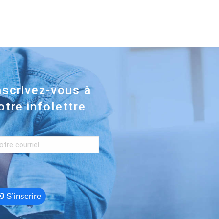
nscrivez-vous à
otre infolettre
S’inscrire