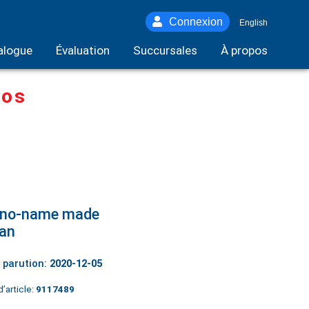
Connexion
English
alogue
Évaluation
Succursales
À propos
tos
 no-name made
pan
 parution:
2020-12-05
’article:
9117489