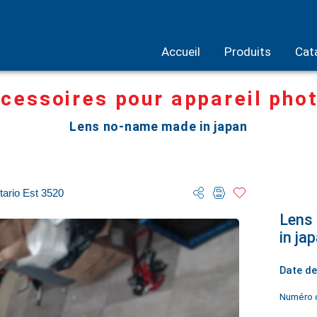
Accueil
Produits
Cat
cessoires pour appareil pho
Lens no-name made in japan
tario Est 3520
Lens
in ja
Date de
Numéro d