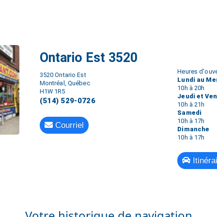
Ontario Est 3520
Heures d'ouve
3520 Ontario Est
Lundi au Me
Montréal, Québec
10h à 20h
H1W 1R5
Jeudi et Ve
(514) 529-0726
10h à 21h
Samedi
10h à 17h
Courriel
Dimanche
10h à 17h
Itinéra
Votre historique de navigation