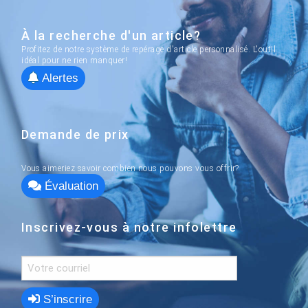
À la recherche d'un article?
Profitez de notre système de repérage d'article personnalisé. L'outil
idéal pour ne rien manquer!
Alertes
Demande de prix
Vous aimeriez savoir combien nous pouvons vous offrir?
Évaluation
Inscrivez-vous à notre infolettre
S’inscrire