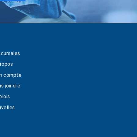
cursales
ropos
n compte
s joindre
lois
velles