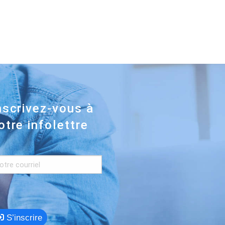
nscrivez-vous à
otre infolettre
S’inscrire