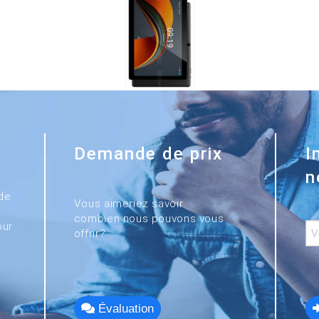
Demande de prix
I
n
de
Vous aimeriez savoir
combien nous pouvons vous
our
offrir?
Évaluation