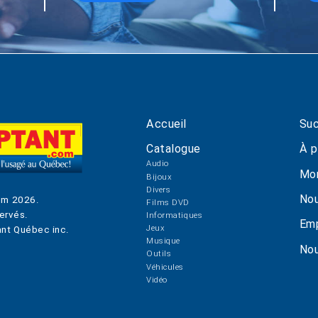
Accueil
Suc
Catalogue
À p
Audio
Mo
Bijoux
Divers
Nou
om
2026
.
Films DVD
ervés.
Informatiques
Emp
Jeux
nt Québec inc.
Musique
Nou
Outils
Véhicules
Vidéo