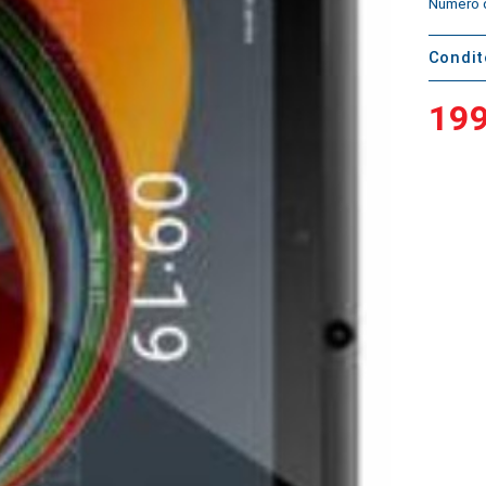
Numéro d
Condi
199